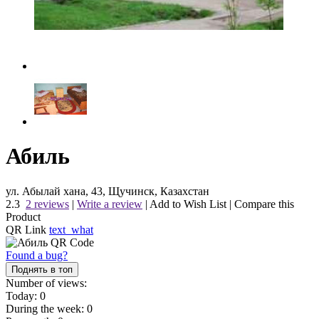
Абиль
ул. Абылай хана, 43, Щучинск, Казахстан
2.3
2 reviews
|
Write a review
|
Add to Wish List
|
Compare this
Product
QR Link
text_what
Found a bug?
Поднять в топ
Number of views:
Today:
0
During the week:
0