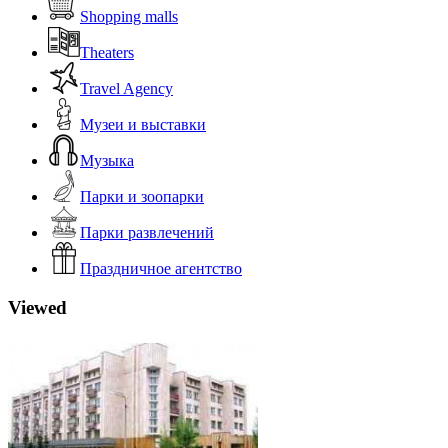
Shopping malls
Theaters
Travel Agency
Музеи и выставки
Музыка
Парки и зоопарки
Парки развлечений
Праздничное агентство
Viewed