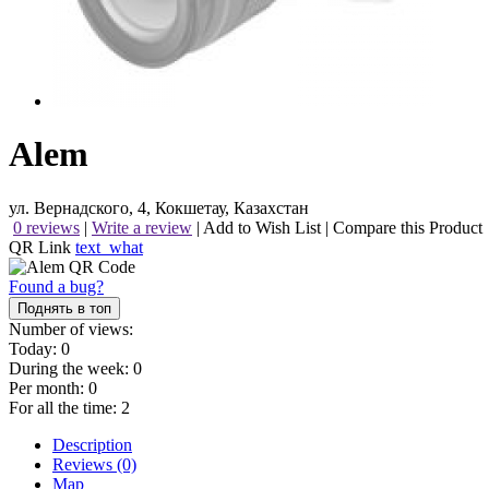
Alem
ул. Вернадского, 4, Кокшетау, Казахстан
0 reviews
|
Write a review
|
Add to Wish List
|
Compare this Product
QR Link
text_what
Found a bug?
Поднять в топ
Number of views:
Today:
0
During the week:
0
Per month:
0
For all the time:
2
Description
Reviews (0)
Map