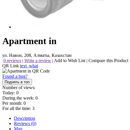
Apartment in
ул. Навои, 208, Алматы, Казахстан
0 reviews
|
Write a review
|
Add to Wish List
|
Compare this Product
QR Link
text_what
Found a bug?
Поднять в топ
Number of views:
Today:
0
During the week:
0
Per month:
0
For all the time:
3
Description
Reviews (0)
Map