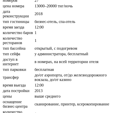
номеров
27
цена номера
13000–20000 тнг/ночь
дата
2018
реконструкции
тип гостиницы
бизнес-отель, спа-отель
время заезда
12:00
количество баров
1
количество
1
ресторанов
тип бассейна
открытый, с подогревом
тип сейфа
у администратора, бесплатный
доступ в
в номерах, на всей территории отеля
интернет
тип парковки
бесплатная
до/от аэропорта, от/до железнодорожного
трансфер
вокзала, до/от казино
время выезда
12:00
дата постройки
2013
цены
выше среднего
оснащение
сканирование, принтер, ксерокопирование
бизнес-центра
количество