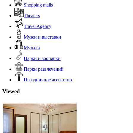
Shopping malls
Theaters
Travel Agency
Музеи и выставки
Музыка
Парки и зоопарки
Парки развлечений
Праздничное агентство
Viewed