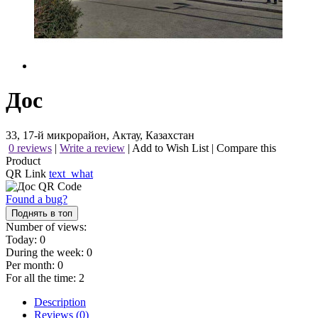
Дос
33, 17-й микрорайон, Актау, Казахстан
0 reviews
|
Write a review
|
Add to Wish List
|
Compare this
Product
QR Link
text_what
Found a bug?
Поднять в топ
Number of views:
Today:
0
During the week:
0
Per month:
0
For all the time:
2
Description
Reviews (0)