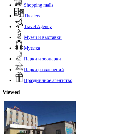
Shopping malls
Theaters
Travel Agency
Музеи и выставки
Музыка
Парки и зоопарки
Парки развлечений
Праздничное агентство
Viewed