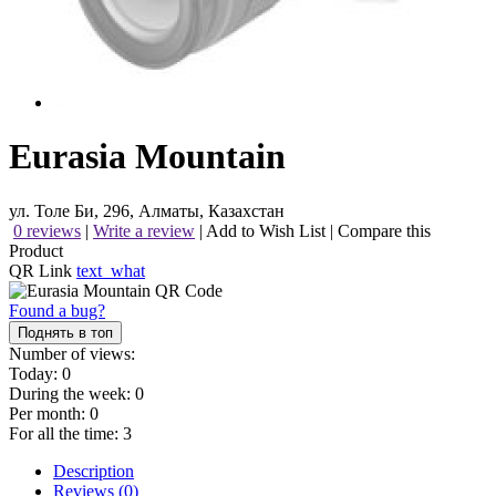
Eurasia Mountain
ул. Толе Би, 296, Алматы, Казахстан
0 reviews
|
Write a review
|
Add to Wish List
|
Compare this
Product
QR Link
text_what
Found a bug?
Поднять в топ
Number of views:
Today:
0
During the week:
0
Per month:
0
For all the time:
3
Description
Reviews (0)