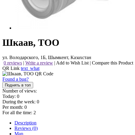
Шкаав, ТОО
ул. Володарского, 1Б, Шымкент, Казахстан
0 reviews
|
Write a review
|
Add to Wish List
|
Compare this Product
QR Link
text_what
Found a bug?
Поднять в топ
Number of views:
Today:
0
During the week:
0
Per month:
0
For all the time:
2
Description
Reviews (0)
Map