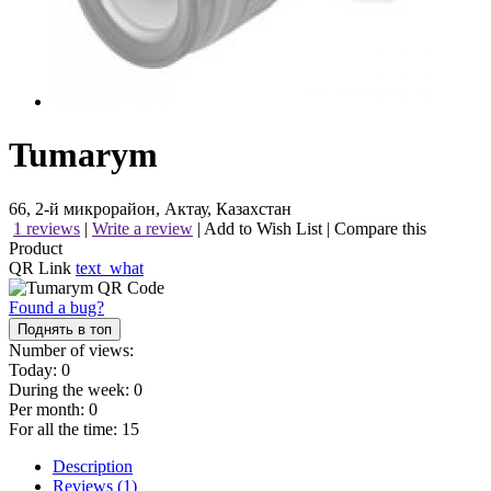
Tumarym
66, 2-й микрорайон, Актау, Казахстан
1 reviews
|
Write a review
|
Add to Wish List
|
Compare this
Product
QR Link
text_what
Found a bug?
Поднять в топ
Number of views:
Today:
0
During the week:
0
Per month:
0
For all the time:
15
Description
Reviews (1)