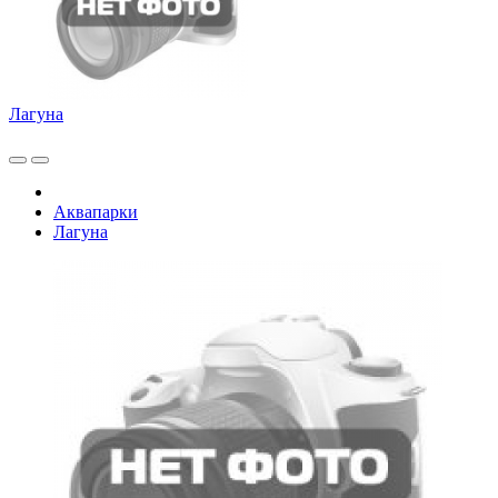
Лагуна
Аквапарки
Лагуна