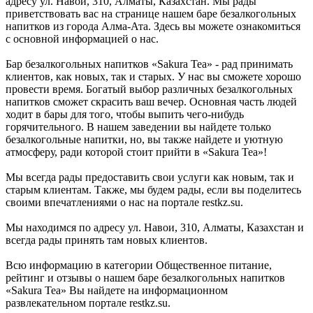
адресу ул. Навои, 310, Алматы, Казахстан. Мы рады
приветствовать вас на странице нашем баре безалкогольных
напитков из города Алма-Ата. Здесь вы можете ознакомиться
с основной информацией о нас.
Бар безалкогольных напитков «Sakura Tea» - рад принимать
клиентов, как новых, так и старых. У нас вы сможете хорошо
провести время. Богатый выбор различных безалкогольных
напитков сможет скрасить ваш вечер. Основная часть людей
ходит в бары для того, чтобы выпить чего-нибудь
горячительного. В нашем заведении вы найдете только
безалкогольные напитки, но, вы также найдете и уютную
атмосферу, ради которой стоит прийти в «Sakura Tea»!
Мы всегда рады предоставить свои услуги как новым, так и
старым клиентам. Также, мы будем рады, если вы поделитесь
своими впечатлениями о нас на портале restkz.su.
Мы находимся по адресу ул. Навои, 310, Алматы, Казахстан и
всегда рады принять там новых клиентов.
Всю информацию в категории Общественное питание,
рейтинг и отзывы о нашем баре безалкогольных напитков
«Sakura Tea» Вы найдете на информационном
развлекательном портале restkz.su.