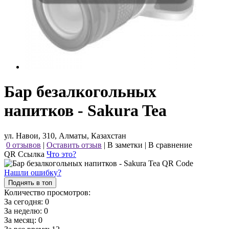
Бар безалкогольных
напитков - Sakura Tea
ул. Навои, 310, Алматы, Казахстан
0 отзывов
|
Оставить отзыв
|
В заметки
|
В сравнение
QR Ссылка
Что это?
Нашли ошибку?
Поднять в топ
Количество просмотров:
За сегодня:
0
За неделю:
0
За месяц:
0