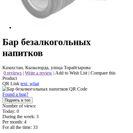
Бар безалкогольных
напитков
Казахстан, Кызылорда, улица Торайгырова
0 reviews
|
Write a review
|
Add to Wish List
|
Compare this
Product
QR Link
text_what
Found a bug?
Поднять в топ
Number of views:
Today:
0
During the week:
3
Per month:
4
For all the time:
33