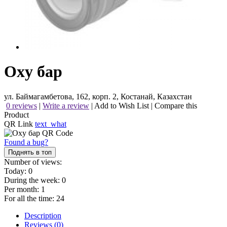
Oxy бар
ул. Баймагамбетова, 162, корп. 2, Костанай, Казахстан
0 reviews
|
Write a review
|
Add to Wish List
|
Compare this
Product
QR Link
text_what
Found a bug?
Поднять в топ
Number of views:
Today:
0
During the week:
0
Per month:
1
For all the time:
24
Description
Reviews (0)