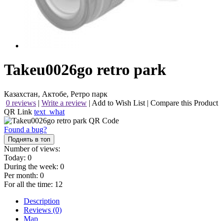
Takeu0026go retro park
Казахстан, Актобе, Ретро парк
0 reviews
|
Write a review
|
Add to Wish List
|
Compare this Product
QR Link
text_what
Found a bug?
Поднять в топ
Number of views:
Today:
0
During the week:
0
Per month:
0
For all the time:
12
Description
Reviews (0)
Map