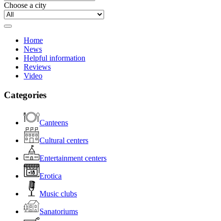
Choose a city
Home
News
Helpful information
Reviews
Video
Categories
Canteens
Cultural centers
Entertainment centers
Erotica
Music clubs
Sanatoriums