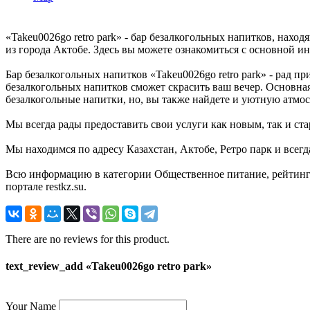
«Takeu0026go retro park» - бар безалкогольных напитков, нахо
из города Актобе. Здесь вы можете ознакомиться с основной и
Бар безалкогольных напитков «Takeu0026go retro park» - рад п
безалкогольных напитков сможет скрасить ваш вечер. Основная
безалкогольные напитки, но, вы также найдете и уютную атмосф
Мы всегда рады предоставить свои услуги как новым, так и ста
Мы находимся по адресу Казахстан, Актобе, Ретро парк и всег
Всю информацию в категории Общественное питание, рейтинг 
портале restkz.su.
There are no reviews for this product.
text_review_add «Takeu0026go retro park»
Your Name