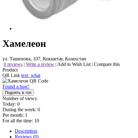
Хамелеон
ул. Ташенова, 107, Кокшетау, Казахстан
0 reviews
|
Write a review
|
Add to Wish List
|
Compare this
Product
QR Link
text_what
Found a bug?
Поднять в топ
Number of views:
Today:
0
During the week:
0
Per month:
1
For all the time:
10
Description
Reviews (0)