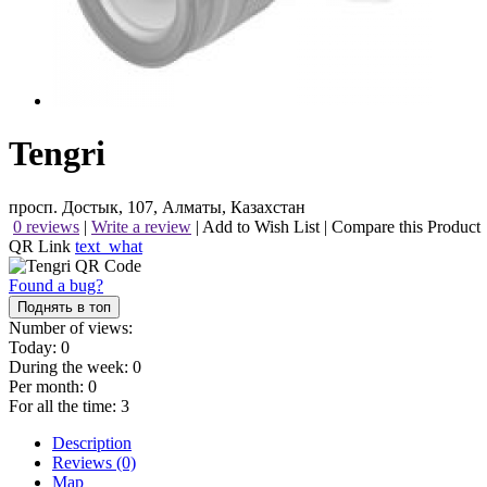
Tengri
просп. Достык, 107, Алматы, Казахстан
0 reviews
|
Write a review
|
Add to Wish List
|
Compare this Product
QR Link
text_what
Found a bug?
Поднять в топ
Number of views:
Today:
0
During the week:
0
Per month:
0
For all the time:
3
Description
Reviews (0)
Map