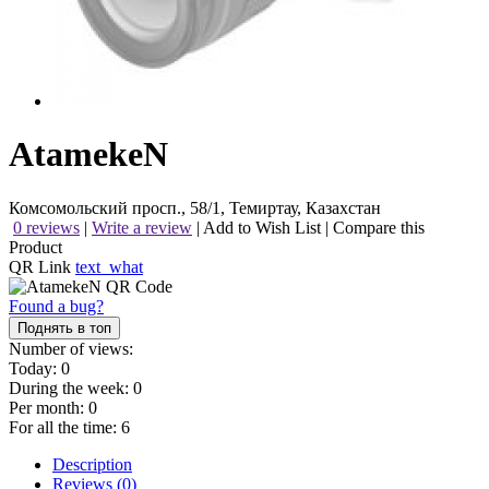
AtamekeN
Комсомольский просп., 58/1, Темиртау, Казахстан
0 reviews
|
Write a review
|
Add to Wish List
|
Compare this
Product
QR Link
text_what
Found a bug?
Поднять в топ
Number of views:
Today:
0
During the week:
0
Per month:
0
For all the time:
6
Description
Reviews (0)