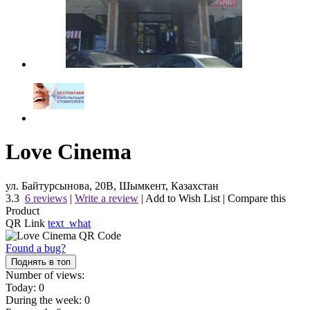
Love Cinema
ул. Байтурсынова, 20В, Шымкент, Казахстан
3.3
6 reviews
|
Write a review
|
Add to Wish List
|
Compare this
Product
QR Link
text_what
Found a bug?
Поднять в топ
Number of views:
Today:
0
During the week:
0