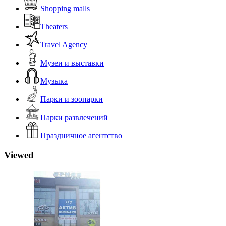
Shopping malls
Theaters
Travel Agency
Музеи и выставки
Музыка
Парки и зоопарки
Парки развлечений
Праздничное агентство
Viewed