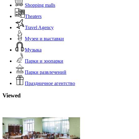
Shopping malls
Theaters
Travel Agency
Музеи и выставки
Музыка
Парки и зоопарки
Парки развлечений
Праздничное агентство
Viewed