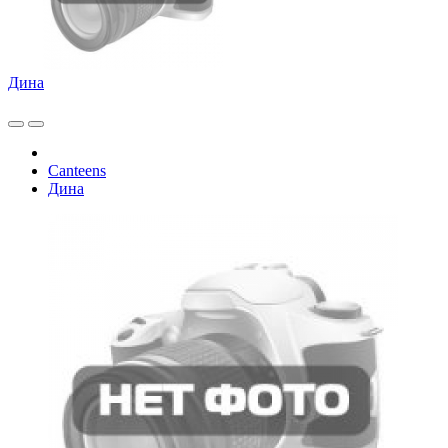
Дина
Canteens
Дина