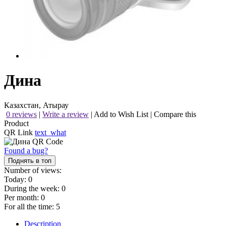
Дина
Казахстан, Атырау
0 reviews
|
Write a review
|
Add to Wish List
|
Compare this
Product
QR Link
text_what
Found a bug?
Поднять в топ
Number of views:
Today:
0
During the week:
0
Per month:
0
For all the time:
5
Description