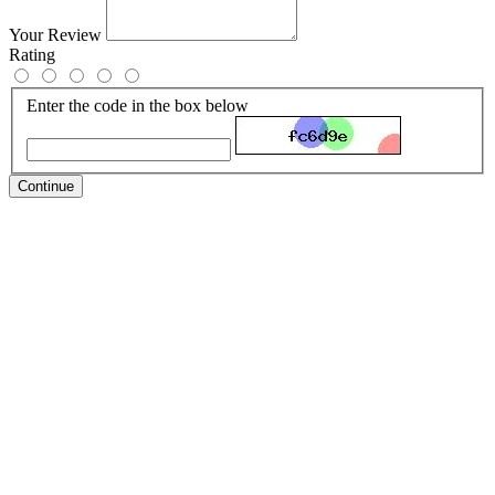
Your Review
Rating
Enter the code in the box below
Continue