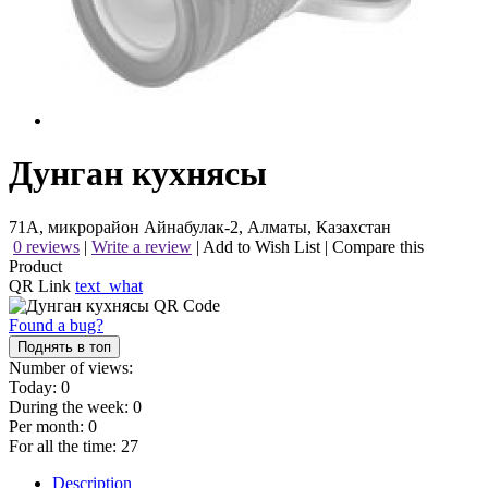
Дунган кухнясы
71А, микрорайон Айнабулак-2, Алматы, Казахстан
0 reviews
|
Write a review
|
Add to Wish List
|
Compare this
Product
QR Link
text_what
Found a bug?
Поднять в топ
Number of views:
Today:
0
During the week:
0
Per month:
0
For all the time:
27
Description