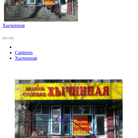
Хычинная
Canteens
Хычинная