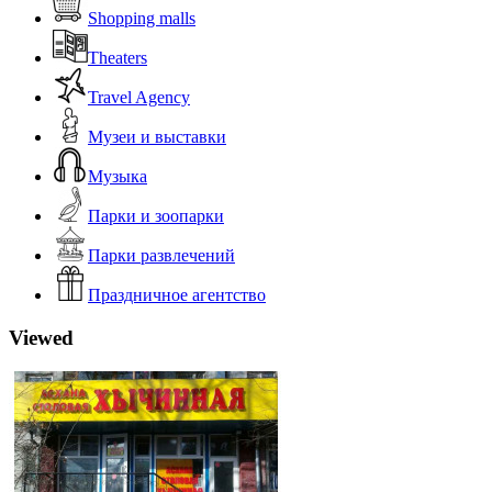
Shopping malls
Theaters
Travel Agency
Музеи и выставки
Музыка
Парки и зоопарки
Парки развлечений
Праздничное агентство
Viewed