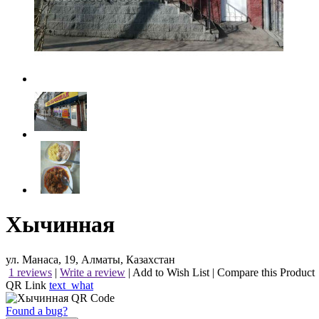
Хычинная
ул. Манаса, 19, Алматы, Казахстан
1 reviews
|
Write a review
|
Add to Wish List
|
Compare this Product
QR Link
text_what
Found a bug?