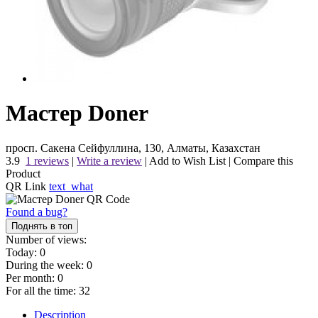
Мастер Doner
просп. Сакена Сейфуллина, 130, Алматы, Казахстан
3.9
1 reviews
|
Write a review
|
Add to Wish List
|
Compare this
Product
QR Link
text_what
Found a bug?
Поднять в топ
Number of views:
Today:
0
During the week:
0
Per month:
0
For all the time:
32
Description