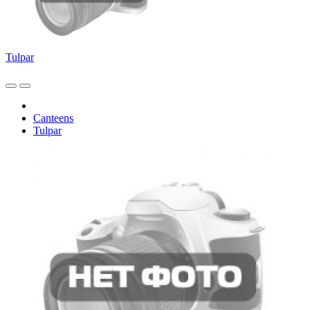
Tulpar
Canteens
Tulpar