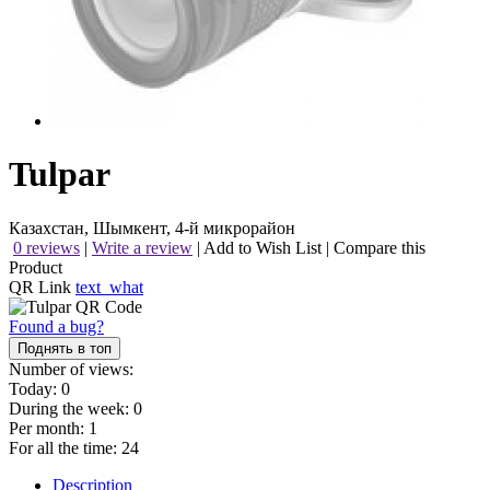
Tulpar
Казахстан, Шымкент, 4-й микрорайон
0 reviews
|
Write a review
|
Add to Wish List
|
Compare this
Product
QR Link
text_what
Found a bug?
Поднять в топ
Number of views:
Today:
0
During the week:
0
Per month:
1
For all the time:
24
Description