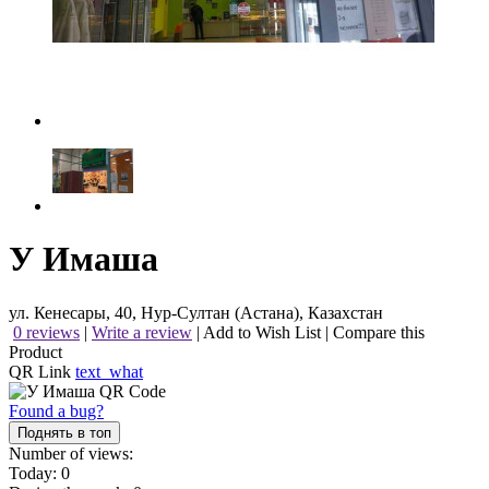
У Имаша
ул. Кенесары, 40, Нур-Султан (Астана), Казахстан
0 reviews
|
Write a review
|
Add to Wish List
|
Compare this
Product
QR Link
text_what
Found a bug?
Поднять в топ
Number of views:
Today:
0