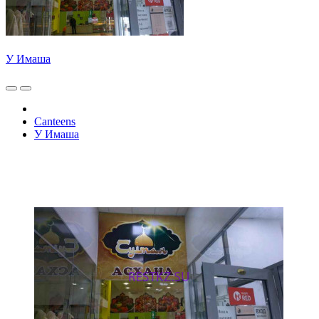
У Имаша
Canteens
У Имаша