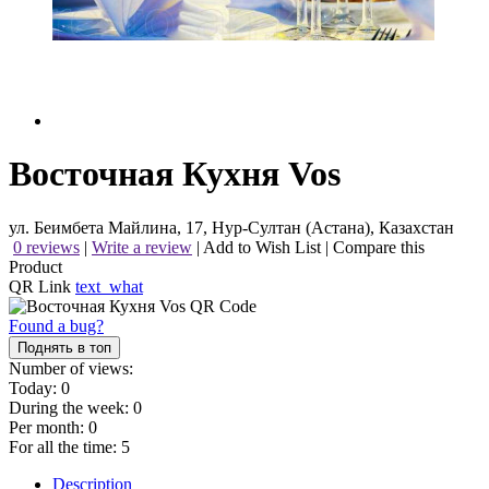
Восточная Кухня Vos
ул. Беимбета Майлина, 17, Нур-Султан (Астана), Казахстан
0 reviews
|
Write a review
|
Add to Wish List
|
Compare this
Product
QR Link
text_what
Found a bug?
Поднять в топ
Number of views:
Today:
0
During the week:
0
Per month:
0
For all the time:
5
Description