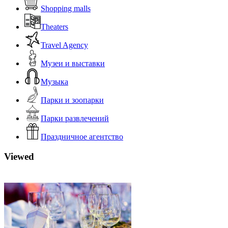
Shopping malls
Theaters
Travel Agency
Музеи и выставки
Музыка
Парки и зоопарки
Парки развлечений
Праздничное агентство
Viewed