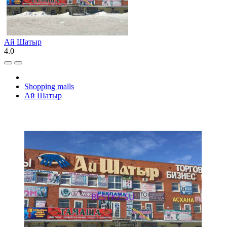
Ай Шатыр
4.0
Shopping malls
Ай Шатыр