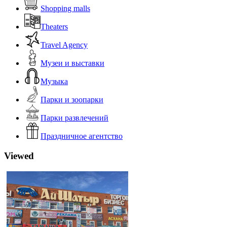
Shopping malls
Theaters
Travel Agency
Музеи и выставки
Музыка
Парки и зоопарки
Парки развлечений
Праздничное агентство
Viewed