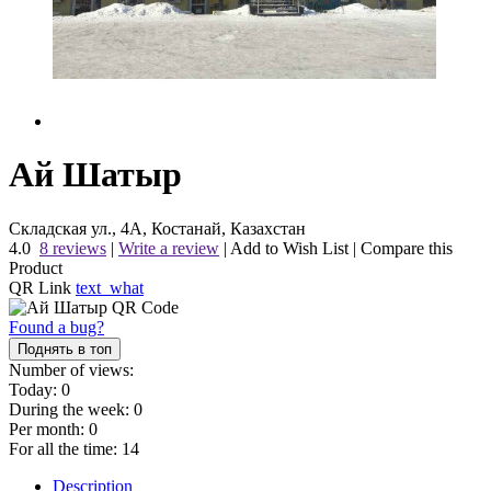
Ай Шатыр
Складская ул., 4А, Костанай, Казахстан
4.0
8 reviews
|
Write a review
|
Add to Wish List
|
Compare this
Product
QR Link
text_what
Found a bug?
Поднять в топ
Number of views:
Today:
0
During the week:
0
Per month:
0
For all the time:
14
Description