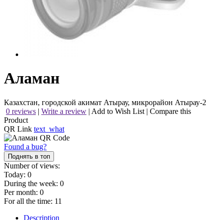
Аламан
Казахстан, городской акимат Атырау, микрорайон Атырау-2
0 reviews
|
Write a review
|
Add to Wish List
|
Compare this
Product
QR Link
text_what
Found a bug?
Поднять в топ
Number of views:
Today:
0
During the week:
0
Per month:
0
For all the time:
11
Description