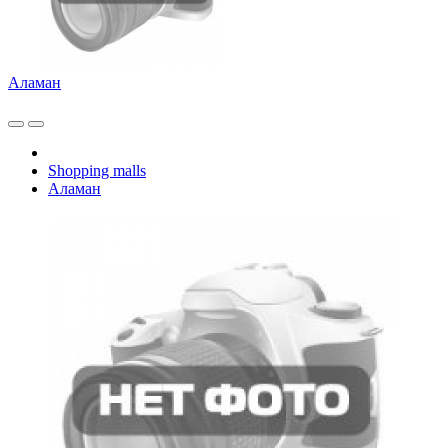
Аламан
Shopping malls
Аламан