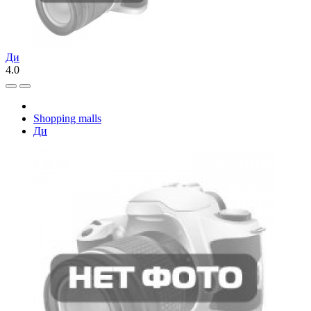
Ди
4.0
Shopping malls
Ди