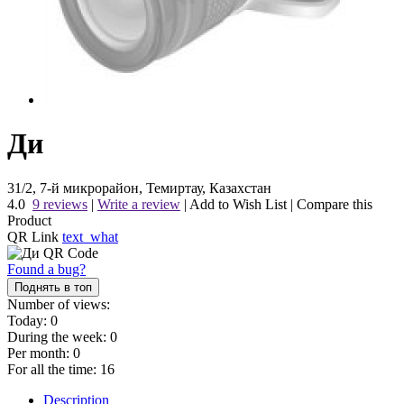
Ди
31/2, 7-й микрорайон, Темиртау, Казахстан
4.0
9 reviews
|
Write a review
|
Add to Wish List
|
Compare this
Product
QR Link
text_what
Found a bug?
Поднять в топ
Number of views:
Today:
0
During the week:
0
Per month:
0
For all the time:
16
Description