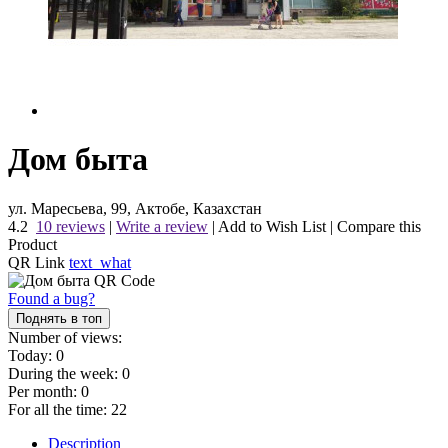
Дом быта
ул. Маресьева, 99, Актобе, Казахстан
4.2
10 reviews
|
Write a review
|
Add to Wish List
|
Compare this
Product
QR Link
text_what
Found a bug?
Поднять в топ
Number of views:
Today:
0
During the week:
0
Per month:
0
For all the time:
22
Description