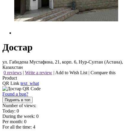
Достар
ул. Габидена Мустафина, 21, корп. 6, Нур-Султан (Астана),
Казахстан
0 reviews
|
Write a review
|
Add to Wish List
|
Compare this
Product
QR Link
text_what
Found a bug?
Поднять в топ
Number of views:
Today:
0
During the week:
0
Per month:
0
For all the time:
4