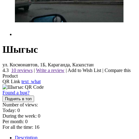
Шыгыс
ул. Космонавтов, 1Б, Караганда, Казахстан
4.3
10 reviews
|
Write a review
|
Add to Wish List
|
Compare this
Product
QR Link
text_what
Found a bug?
Поднять в топ
Number of views:
Today:
0
During the week:
0
Per month:
0
For all the time:
16
Description