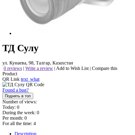
ТД Сулу
ул. Кунаева, 98, Талгар, Казахстан
0 reviews
|
Write a review
|
Add to Wish List
|
Compare this
Product
QR Link
text_what
Found a bug?
Поднять в топ
Number of views:
Today:
0
During the week:
0
Per month:
0
For all the time:
4
Description