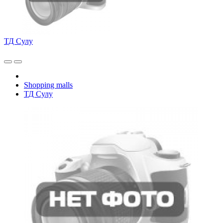
ТД Сулу
Shopping malls
ТД Сулу