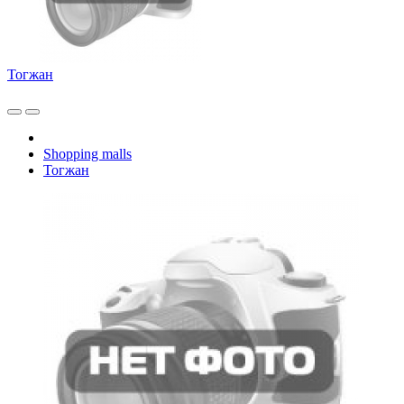
Тогжан
Shopping malls
Тогжан