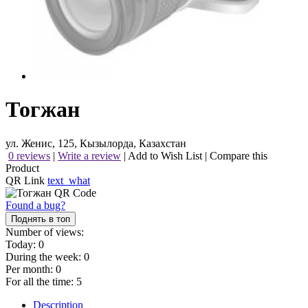
Тогжан
ул. Женис, 125, Кызылорда, Казахстан
0 reviews
|
Write a review
|
Add to Wish List
|
Compare this
Product
QR Link
text_what
Found a bug?
Поднять в топ
Number of views:
Today:
0
During the week:
0
Per month:
0
For all the time:
5
Description