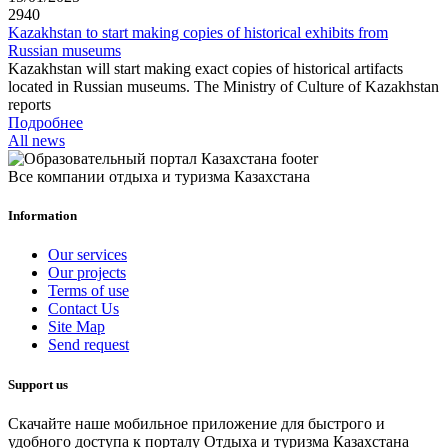
2940
Kazakhstan to start making copies of historical exhibits from
Russian museums
Kazakhstan will start making exact copies of historical artifacts
located in Russian museums. The Ministry of Culture of Kazakhstan
reports
Подробнее
All news
Все компании отдыха и туризма Казахстана
Information
Our services
Our projects
Terms of use
Contact Us
Site Map
Send request
Support us
Скачайте наше мобильное приложение для быстрого и
удобного доступа к порталу Отдыха и туризма Казахстана