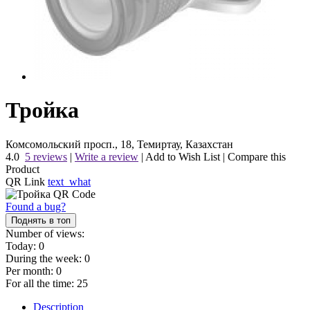
Тройка
Комсомольский просп., 18, Темиртау, Казахстан
4.0
5 reviews
|
Write a review
|
Add to Wish List
|
Compare this
Product
QR Link
text_what
Found a bug?
Поднять в топ
Number of views:
Today:
0
During the week:
0
Per month:
0
For all the time:
25
Description