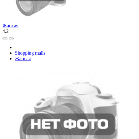
Жансая
4.2
Shopping malls
Жансая