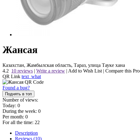
Жансая
Казахстан, Жамбылская область, Тараз, улица Тауке хана
4.2
10 reviews
|
Write a review
|
Add to Wish List
|
Compare this Pro
QR Link
text_what
Found a bug?
Поднять в топ
Number of views:
Today:
0
During the week:
0
Per month:
0
For all the time:
22
Description
Reviews (10)