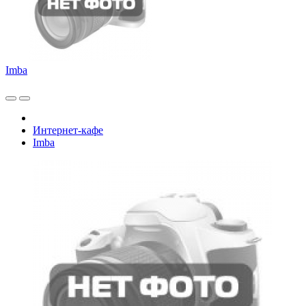
Imba
Интернет-кафе
Imba