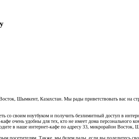
y
н Восток, Шымкент, Казахстан. Мы рады приветствовать вас на с
еть со своим ноутбуком и получить безлимитный доступ в интерн
кафе очень удобны для тех, кто не имеет дома персонального ком
одите в наше интернет-кафе по адресу 33, микрорайон Восток, 
рым посетителям. Также, мы будем рады, если вы поделитесь свои