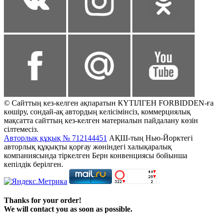
© Сайттың кез-келген ақпаратын КҮТІЛГЕН FORBIDDEN-ға
көшіру, сондай-ақ автордың келісімінсіз, коммерциялық
мақсатта сайттың кез-келген материалын пайдалану көзін
сілтемесіз.
Авторлық құқық № 712144451
АҚШ-тың Нью-Йорктегі
авторлық құқықты қорғау жөніндегі халықаралық
компаниясында тіркелген Берн конвенциясы бойынша
кепілдік берілген.
Thanks for your order!
We will contact you as soon as possible.