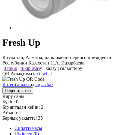
Fresh Up
Казахстан, Алматы, парк имени первого президента
Республики Казахстан Н.А. Назарбаева
0 пікір
|
пікір Жазу
|
қалау
|
салыстыру
QR Анықтама
text_what
Қатені анықтадыңыз ба?
Поднять в топ
Көру саны:
Бүгін:
0
Бір аптадан кейін:
2
Айына:
2
Барлық уақытта:
35
Сипаттамасы
Пікірлер (0)