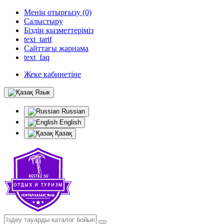
Менің отырғызу (0)
Салыстыру
Біздің қызметтеріміз
text_tarif
Сайттағы жарнама
text_faq
Жеке кабинетіне
Язык
Russian
English
Қазақ