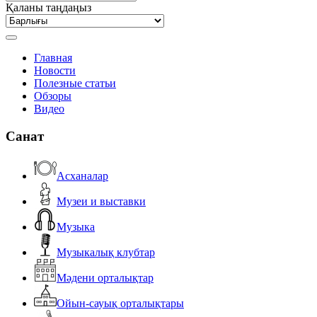
Қаланы таңдаңыз
Главная
Новости
Полезные статьи
Обзоры
Видео
Санат
Асханалар
Музеи и выставки
Музыка
Музыкалық клубтар
Мәдени орталықтар
Ойын-сауық орталықтары