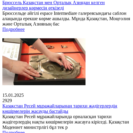
Брюссель Қазақстан мен Орталық Азиядан келген
дизайнерлер көрмесін өткізеді
Брюссельде әйгілі espace Intermediare галереясындағы саблон
алаңында ерекше көрме ашылды. Мұнда Қазақстан, Моңғолия
және Орталық Азияның бас
Подробнее
15.01.2025
2929
Қазақстан Ресей мұражайларынан тарихи жәдігерлердің
көшірмелерін жасауды бастайды
Қазақстан Ресей мұражайларында орналасқан тарихи
жәдігерлердің нақты көшірмелерін жасауға кіріседі. Қазақстан
Мәдениет министрлігі бұл тек р
Подробнее