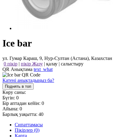
Ice bar
ул. Гумар Караш, 9, Нур-Султан (Астана), Казахстан
0 пікір
|
пікір Жазу
|
қалау
|
салыстыру
QR Анықтама
text_what
Қатені анықтадыңыз ба?
Поднять в топ
Көру саны:
Бүгін:
0
Бір аптадан кейін:
0
Айына:
0
Барлық уақытта:
40
Сипаттамасы
Пікірлер (0)
Карта