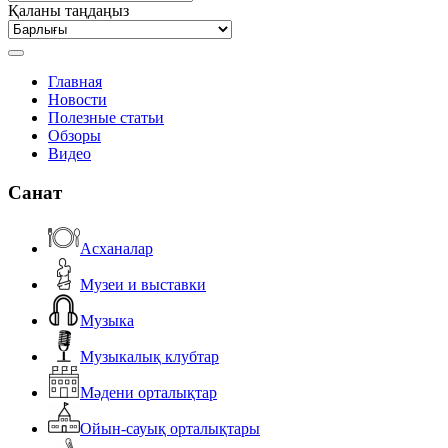
Қаланы таңдаңыз
Главная
Новости
Полезные статьи
Обзоры
Видео
Санат
Асханалар
Музеи и выставки
Музыка
Музыкалық клубтар
Мәдени орталықтар
Ойын-сауық орталықтары