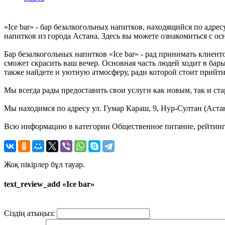
«Ice bar» - бар безалкогольных напитков, находящийся по адре
напитков из города Астана. Здесь вы можете ознакомиться с о
Бар безалкогольных напитков «Ice bar» - рад принимать клиен
сможет скрасить ваш вечер. Основная часть людей ходит в бары
также найдете и уютную атмосферу, ради которой стоит прийти 
Мы всегда рады предоставить свои услуги как новым, так и ста
Мы находимся по адресу ул. Гумар Караш, 9, Нур-Султан (Астан
Всю информацию в категории Общественное питание, рейтинг и
Жоқ пікірлер бұл тауар.
text_review_add «Ice bar»
Сіздің атыңыз: