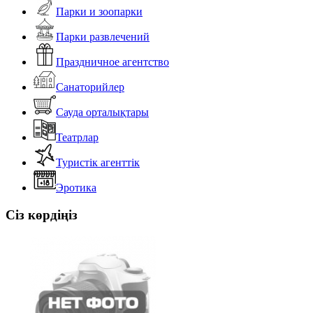
Парки и зоопарки
Парки развлечений
Праздничное агентство
Санаторийлер
Сауда орталықтары
Театрлар
Туристік агенттік
Эротика
Сіз көрдіңіз