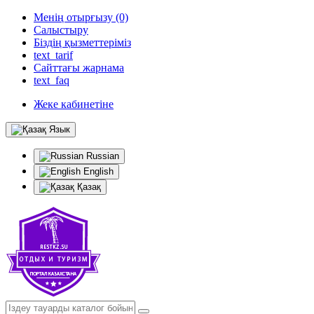
Менің отырғызу (0)
Салыстыру
Біздің қызметтеріміз
text_tarif
Сайттағы жарнама
text_faq
Жеке кабинетіне
Язык
Russian
English
Қазақ