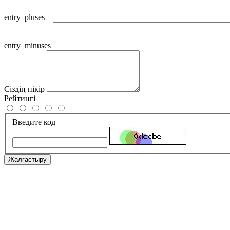
entry_pluses
entry_minuses
Сіздің пікір
Рейтингі
Введите код
Жалғастыру