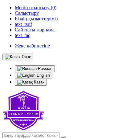
Менің отырғызу (0)
Салыстыру
Біздің қызметтеріміз
text_tarif
Сайттағы жарнама
text_faq
Жеке кабинетіне
Язык
Russian
English
Қазақ