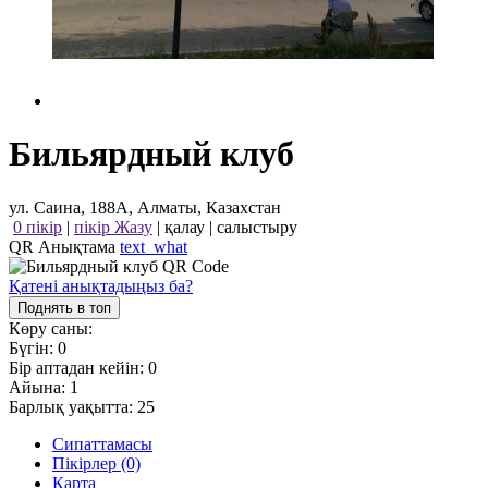
Бильярдный клуб
ул. Саина, 188А, Алматы, Казахстан
0 пікір
|
пікір Жазу
|
қалау
|
салыстыру
QR Анықтама
text_what
Қатені анықтадыңыз ба?
Поднять в топ
Көру саны:
Бүгін:
0
Бір аптадан кейін:
0
Айына:
1
Барлық уақытта:
25
Сипаттамасы
Пікірлер (0)
Карта