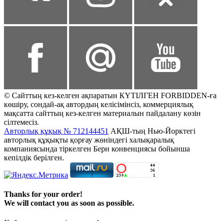
© Сайттың кез-келген ақпаратын КҮТІЛГЕН FORBIDDEN-ға
көшіру, сондай-ақ автордың келісімінсіз, коммерциялық
мақсатта сайттың кез-келген материалын пайдалану көзін
сілтемесіз.
Авторлық құқық № 712144451
АҚШ-тың Нью-Йорктегі
авторлық құқықты қорғау жөніндегі халықаралық
компаниясында тіркелген Берн конвенциясы бойынша
кепілдік берілген.
Thanks for your order!
We will contact you as soon as possible.