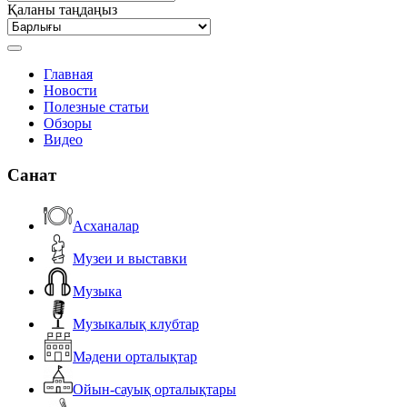
Қаланы таңдаңыз
Главная
Новости
Полезные статьи
Обзоры
Видео
Санат
Асханалар
Музеи и выставки
Музыка
Музыкалық клубтар
Мәдени орталықтар
Ойын-сауық орталықтары