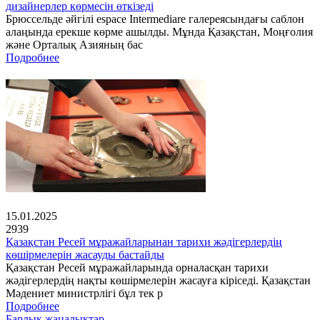
дизайнерлер көрмесін өткізеді
Брюссельде әйгілі espace Intermediare галереясындағы саблон
алаңында ерекше көрме ашылды. Мұнда Қазақстан, Моңғолия
және Орталық Азияның бас
Подробнее
15.01.2025
2939
Қазақстан Ресей мұражайларынан тарихи жәдігерлердің
көшірмелерін жасауды бастайды
Қазақстан Ресей мұражайларында орналасқан тарихи
жәдігерлердің нақты көшірмелерін жасауға кіріседі. Қазақстан
Мәдениет министрлігі бұл тек р
Подробнее
Барлық жаңалықтар