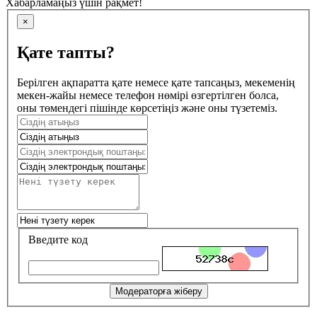
Хабарламаңыз үшін рақмет!
×
Қате тапты?
Берілген ақпаратта қате немесе қате тапсаңыз, мекеменің
мекен-жайы немесе телефон нөмірі өзгертілген болса,
оны төмендегі пішінде көрсетіңіз және оны түзетеміз.
Введите код
Модераторға жіберу