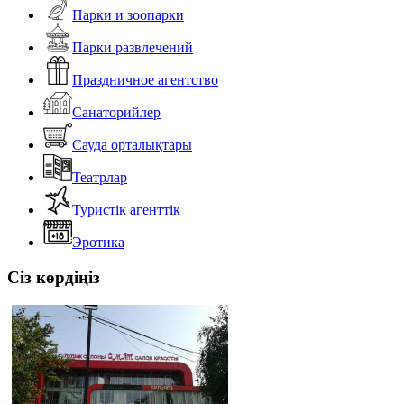
Парки и зоопарки
Парки развлечений
Праздничное агентство
Санаторийлер
Сауда орталықтары
Театрлар
Туристік агенттік
Эротика
Сіз көрдіңіз