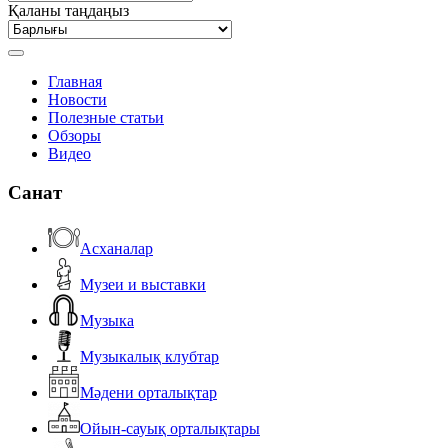
Қаланы таңдаңыз
Главная
Новости
Полезные статьи
Обзоры
Видео
Санат
Асханалар
Музеи и выставки
Музыка
Музыкалық клубтар
Мәдени орталықтар
Ойын-сауық орталықтары