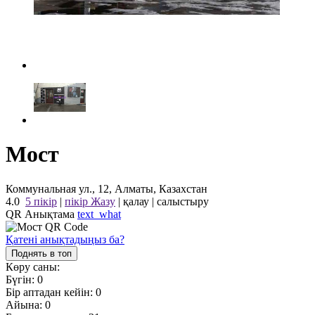
Мост
Коммунальная ул., 12, Алматы, Казахстан
4.0
5 пікір
|
пікір Жазу
|
қалау
|
салыстыру
QR Анықтама
text_what
Қатені анықтадыңыз ба?
Поднять в топ
Көру саны:
Бүгін:
0
Бір аптадан кейін:
0
Айына:
0