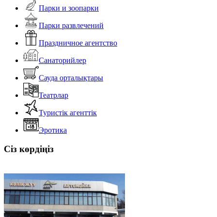
Парки и зоопарки
Парки развлечений
Праздничное агентство
Санаторийлер
Сауда орталықтары
Театрлар
Туристік агенттік
Эротика
Сіз көрдіңіз