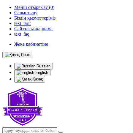
Менің отырғызу (0)
Салыстыру
Біздің қызметтеріміз
text_tarif
Сайттағы жарнама
text_faq
Жеке кабинетіне
Язык
Russian
English
Қазақ