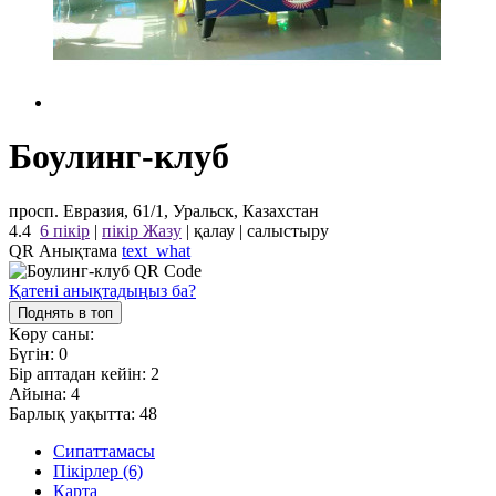
Боулинг-клуб
просп. Евразия, 61/1, Уральск, Казахстан
4.4
6 пікір
|
пікір Жазу
|
қалау
|
салыстыру
QR Анықтама
text_what
Қатені анықтадыңыз ба?
Поднять в топ
Көру саны:
Бүгін:
0
Бір аптадан кейін:
2
Айына:
4
Барлық уақытта:
48
Сипаттамасы
Пікірлер (6)
Карта