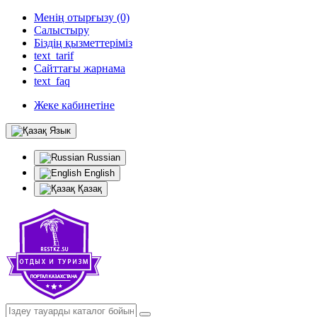
Менің отырғызу (0)
Салыстыру
Біздің қызметтеріміз
text_tarif
Сайттағы жарнама
text_faq
Жеке кабинетіне
Язык
Russian
English
Қазақ