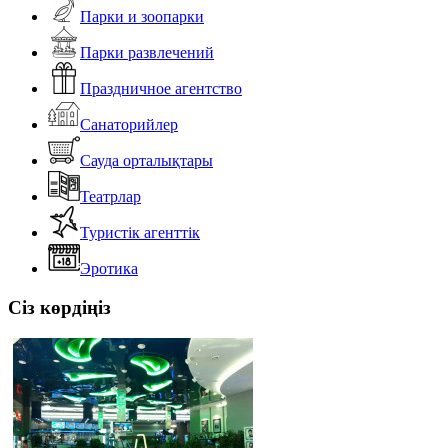
Парки и зоопарки
Парки развлечений
Праздничное агентство
Санаторийлер
Сауда орталықтары
Театрлар
Туристік агенттік
Эротика
Сіз көрдіңіз