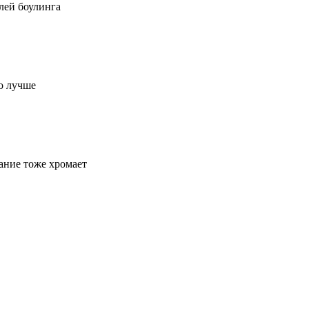
лей боулинга
до лучше
ание тоже хромает