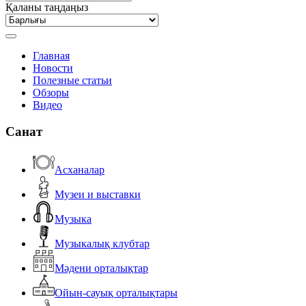
Қаланы таңдаңыз
Главная
Новости
Полезные статьи
Обзоры
Видео
Санат
Асханалар
Музеи и выставки
Музыка
Музыкалық клубтар
Мәдени орталықтар
Ойын-сауық орталықтары