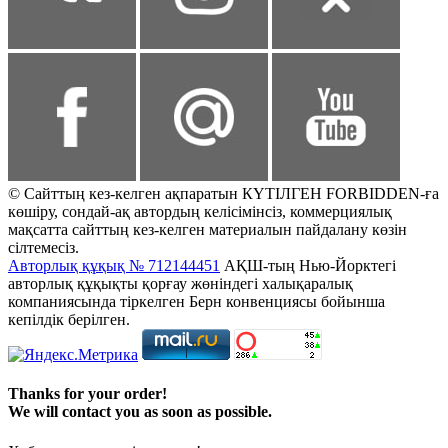
© Сайттың кез-келген ақпаратын КҮТІЛГЕН FORBIDDEN-ға
көшіру, сондай-ақ автордың келісімінсіз, коммерциялық
мақсатта сайттың кез-келген материалын пайдалану көзін
сілтемесіз.
Авторлық құқық № 712144451
АҚШ-тың Нью-Йорктегі
авторлық құқықты қорғау жөніндегі халықаралық
компаниясында тіркелген Берн конвенциясы бойынша
кепілдік берілген.
Thanks for your order!
We will contact you as soon as possible.