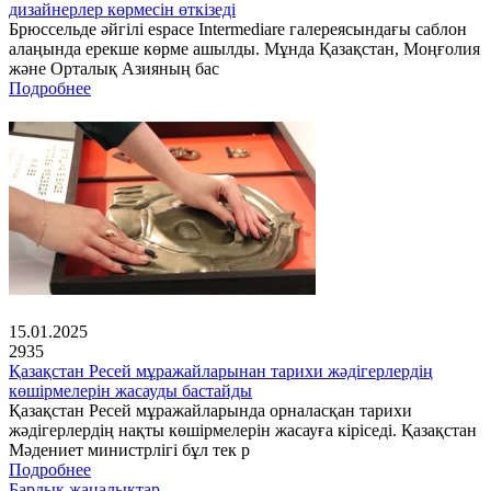
дизайнерлер көрмесін өткізеді
Брюссельде әйгілі espace Intermediare галереясындағы саблон
алаңында ерекше көрме ашылды. Мұнда Қазақстан, Моңғолия
және Орталық Азияның бас
Подробнее
15.01.2025
2935
Қазақстан Ресей мұражайларынан тарихи жәдігерлердің
көшірмелерін жасауды бастайды
Қазақстан Ресей мұражайларында орналасқан тарихи
жәдігерлердің нақты көшірмелерін жасауға кіріседі. Қазақстан
Мәдениет министрлігі бұл тек р
Подробнее
Барлық жаңалықтар