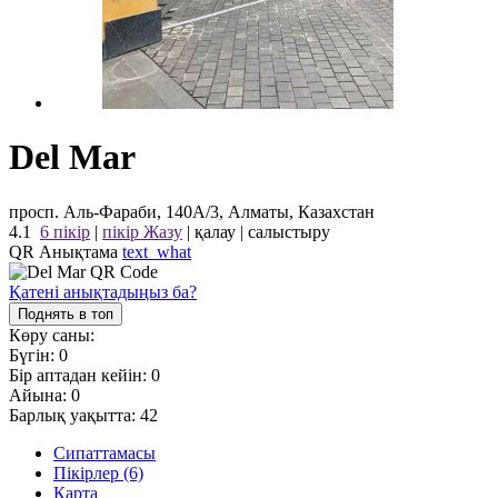
Del Mar
просп. Аль-Фараби, 140А/3, Алматы, Казахстан
4.1
6 пікір
|
пікір Жазу
|
қалау
|
салыстыру
QR Анықтама
text_what
Қатені анықтадыңыз ба?
Поднять в топ
Көру саны:
Бүгін:
0
Бір аптадан кейін:
0
Айына:
0
Барлық уақытта:
42
Сипаттамасы
Пікірлер (6)
Карта