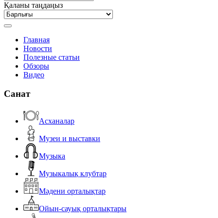
Қаланы таңдаңыз
Главная
Новости
Полезные статьи
Обзоры
Видео
Санат
Асханалар
Музеи и выставки
Музыка
Музыкалық клубтар
Мәдени орталықтар
Ойын-сауық орталықтары