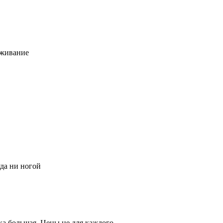
уживание
да ни ногой
ка большая. Цены не для каждого