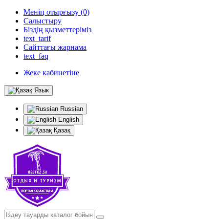
Менің отырғызу (0)
Салыстыру
Біздің қызметтеріміз
text_tarif
Сайттағы жарнама
text_faq
Жеке кабинетіне
Язык
Russian
English
Қазақ