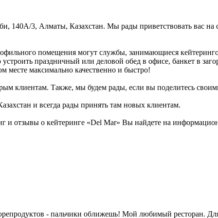
аби, 140А/3, Алматы, Казахстан. Мы рады приветствовать вас на
рофильного помещения могут службы, занимающиеся кейтерингом
о устроить праздничный или деловой обед в офисе, банкет в заг
м месте максимально качественно и быстро!
рым клиентам. Также, мы будем рады, если вы поделитесь своими 
азахстан и всегда рады принять там новых клиентам.
 и отзывы о кейтеринге «Del Mar» Вы найдете на информационно
орепродуктов - пальчики оближешь! Мой любимый ресторан. Дл