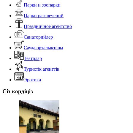
Парки и зоопарки
Парки развлечений
Праздничное агентство
Санаторийлер
Сауда орталықтары
Театрлар
Туристік агенттік
Эротика
Сіз көрдіңіз