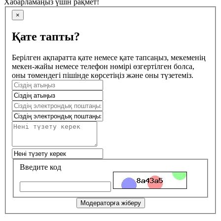
Хабарламаңыз үшін рақмет!
×
Қате тапты?
Берілген ақпаратта қате немесе қате тапсаңыз, мекеменің
мекен-жайы немесе телефон нөмірі өзгертілген болса,
оны төмендегі пішінде көрсетіңіз және оны түзетеміз.
Введите код
Модераторға жіберу