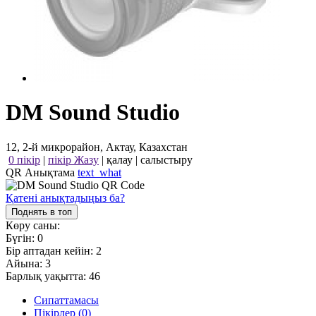
DM Sound Studio
12, 2-й микрорайон, Актау, Казахстан
0 пікір
|
пікір Жазу
|
қалау
|
салыстыру
QR Анықтама
text_what
Қатені анықтадыңыз ба?
Поднять в топ
Көру саны:
Бүгін:
0
Бір аптадан кейін:
2
Айына:
3
Барлық уақытта:
46
Сипаттамасы
Пікірлер (0)