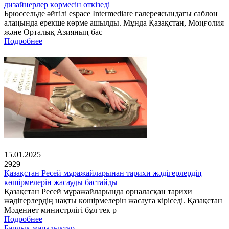
дизайнерлер көрмесін өткізеді
Брюссельде әйгілі espace Intermediare галереясындағы саблон
алаңында ерекше көрме ашылды. Мұнда Қазақстан, Моңғолия
және Орталық Азияның бас
Подробнее
15.01.2025
2929
Қазақстан Ресей мұражайларынан тарихи жәдігерлердің
көшірмелерін жасауды бастайды
Қазақстан Ресей мұражайларында орналасқан тарихи
жәдігерлердің нақты көшірмелерін жасауға кіріседі. Қазақстан
Мәдениет министрлігі бұл тек р
Подробнее
Барлық жаңалықтар