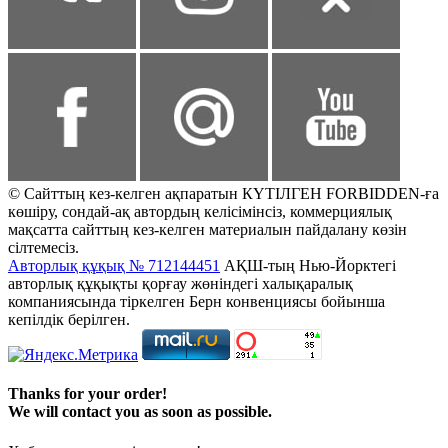
© Сайттың кез-келген ақпаратын КҮТІЛГЕН FORBIDDEN-ға
көшіру, сондай-ақ автордың келісімінсіз, коммерциялық
мақсатта сайттың кез-келген материалын пайдалану көзін
сілтемесіз.
Авторлық құқық № 712144451
АҚШ-тың Нью-Йорктегі
авторлық құқықты қорғау жөніндегі халықаралық
компаниясында тіркелген Берн конвенциясы бойынша
кепілдік берілген.
Thanks for your order!
We will contact you as soon as possible.