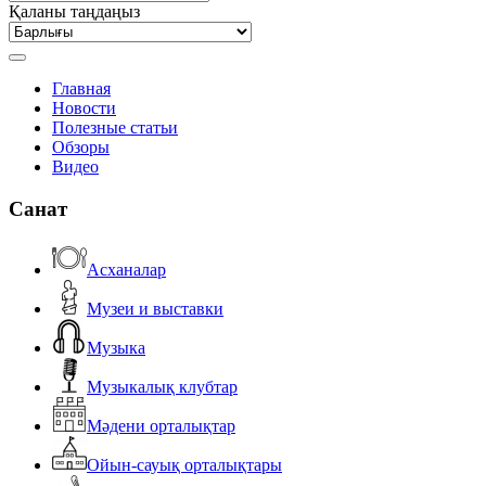
Қаланы таңдаңыз
Главная
Новости
Полезные статьи
Обзоры
Видео
Санат
Асханалар
Музеи и выставки
Музыка
Музыкалық клубтар
Мәдени орталықтар
Ойын-сауық орталықтары