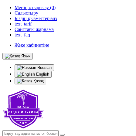
Менің отырғызу (0)
Салыстыру
Біздің қызметтеріміз
text_tarif
Сайттағы жарнама
text_faq
Жеке кабинетіне
Язык
Russian
English
Қазақ