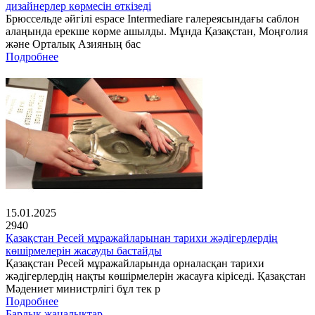
дизайнерлер көрмесін өткізеді
Брюссельде әйгілі espace Intermediare галереясындағы саблон
алаңында ерекше көрме ашылды. Мұнда Қазақстан, Моңғолия
және Орталық Азияның бас
Подробнее
15.01.2025
2940
Қазақстан Ресей мұражайларынан тарихи жәдігерлердің
көшірмелерін жасауды бастайды
Қазақстан Ресей мұражайларында орналасқан тарихи
жәдігерлердің нақты көшірмелерін жасауға кіріседі. Қазақстан
Мәдениет министрлігі бұл тек р
Подробнее
Барлық жаңалықтар