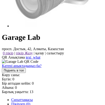
Garage Lab
просп. Достык, 42, Алматы, Казахстан
0 пікір
|
пікір Жазу
|
қалау
|
салыстыру
QR Анықтама
text_what
Қатені анықтадыңыз ба?
Поднять в топ
Көру саны:
Бүгін:
0
Бір аптадан кейін:
0
Айына:
0
Барлық уақытта:
13
Сипаттамасы
Пікірлер (0)