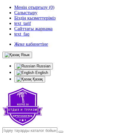
Менің отырғызу (0)
Салыстыру
Біздің қызметтеріміз
text_tarif
Сайттағы жарнама
text_faq
Жеке кабинетіне
Язык
Russian
English
Қазақ