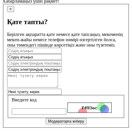
Хабарламаңыз үшін рақмет!
×
Қате тапты?
Берілген ақпаратта қате немесе қате тапсаңыз, мекеменің
мекен-жайы немесе телефон нөмірі өзгертілген болса,
оны төмендегі пішінде көрсетіңіз және оны түзетеміз.
Введите код
Модераторға жіберу