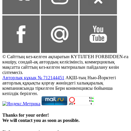
© Сайттың кез-келген ақпаратын КҮТІЛГЕН FORBIDDEN-ға
көшіру, сондай-ақ автордың келісімінсіз, коммерциялық
мақсатта сайттың кез-келген материалын пайдалану көзін
сілтемесіз.
Авторлық құқық № 712144451
АҚШ-тың Нью-Йорктегі
авторлық құқықты қорғау жөніндегі халықаралық
компаниясында тіркелген Берн конвенциясы бойынша
кепілдік берілген.
Thanks for your order!
We will contact you as soon as possible.