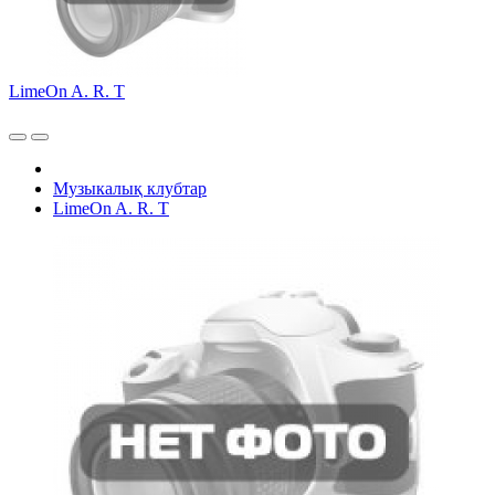
LimeOn A. R. T
Музыкалық клубтар
LimeOn A. R. T