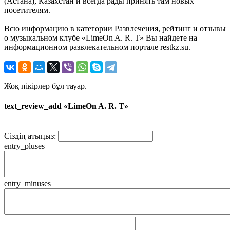
(Астана), Казахстан и всегда рады принять там новых
посетителям.
Всю информацию в категории Развлечения, рейтинг и отзывы
о музыкальном клубе «LimeOn A. R. T» Вы найдете на
информационном развлекательном портале restkz.su.
Жоқ пікірлер бұл тауар.
text_review_add «LimeOn A. R. T»
Сіздің атыңыз:
entry_pluses
entry_minuses