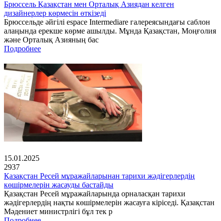
Брюссель Қазақстан мен Орталық Азиядан келген
дизайнерлер көрмесін өткізеді
Брюссельде әйгілі espace Intermediare галереясындағы саблон
алаңында ерекше көрме ашылды. Мұнда Қазақстан, Моңғолия
және Орталық Азияның бас
Подробнее
15.01.2025
2937
Қазақстан Ресей мұражайларынан тарихи жәдігерлердің
көшірмелерін жасауды бастайды
Қазақстан Ресей мұражайларында орналасқан тарихи
жәдігерлердің нақты көшірмелерін жасауға кіріседі. Қазақстан
Мәдениет министрлігі бұл тек р
Подробнее