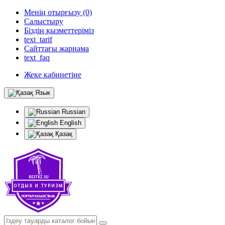
Менің отырғызу (0)
Салыстыру
Біздің қызметтеріміз
text_tarif
Сайттағы жарнама
text_faq
Жеке кабинетіне
Язык
Russian
English
Қазақ