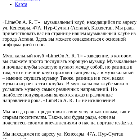
Карта
«LimeOn A. R. T» - музыкальный клуб, находящийся по адресу
ул. Кенесары, 47А, Нур-Султан (Астана), Казахстан. Мы рады
приветствовать вас на странице нашем музыкальный клубе из
города Астана. Здесь вы можете ознакомиться с основной
информацией о нас.
Музыкальный клуб «LimeOn A. R. T» - заведение, в котором
вы сможете просто послушать хорошую музыку. Музыкальные
и ночные клубы зачастую путают между собой, но разница в
том, что в ночной клуб приходят танцевать, а в музыкальный
– именно слушать музыку. Также, разница и в том, какая
музыка играет в этих клубах. В музыкальном клубе можно
услышать музыку самых различных направлений. Но
наиболее популярными являются джаз и различные
направления рока. «LimeOn A. R. T» не исключение!
Мы всегда рады предоставить свои услуги как новым, так и
старым посетителям. Также, мы будем рады, если вы
поделитесь своими впечатлениями о нас на портале restkz.su.
Мы находимся по адресу ул. Кенесары, 47А, Нур-Султан