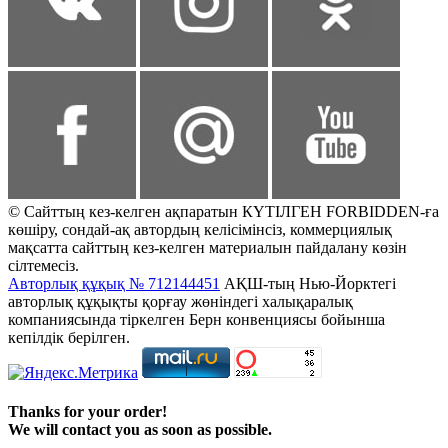
© Сайттың кез-келген ақпаратын КҮТІЛГЕН FORBIDDEN-ға
көшіру, сондай-ақ автордың келісімінсіз, коммерциялық
мақсатта сайттың кез-келген материалын пайдалану көзін
сілтемесіз.
Авторлық құқық № 712144451
АҚШ-тың Нью-Йорктегі
авторлық құқықты қорғау жөніндегі халықаралық
компаниясында тіркелген Берн конвенциясы бойынша
кепілдік берілген.
Thanks for your order!
We will contact you as soon as possible.