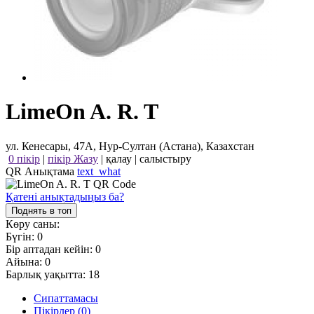
LimeOn A. R. T
ул. Кенесары, 47А, Нур-Султан (Астана), Казахстан
0 пікір
|
пікір Жазу
|
қалау
|
салыстыру
QR Анықтама
text_what
Қатені анықтадыңыз ба?
Поднять в топ
Көру саны:
Бүгін:
0
Бір аптадан кейін:
0
Айына:
0
Барлық уақытта:
18
Сипаттамасы
Пікірлер (0)