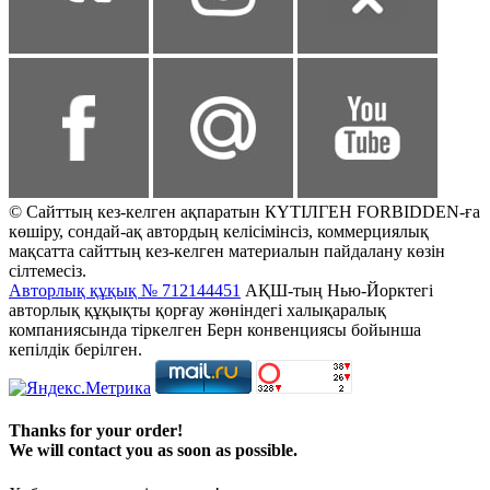
© Сайттың кез-келген ақпаратын КҮТІЛГЕН FORBIDDEN-ға
көшіру, сондай-ақ автордың келісімінсіз, коммерциялық
мақсатта сайттың кез-келген материалын пайдалану көзін
сілтемесіз.
Авторлық құқық № 712144451
АҚШ-тың Нью-Йорктегі
авторлық құқықты қорғау жөніндегі халықаралық
компаниясында тіркелген Берн конвенциясы бойынша
кепілдік берілген.
Thanks for your order!
We will contact you as soon as possible.