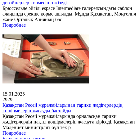
дизайнерлер көрмесін өткізеді
Брюссельде әйгілі espace Intermediare галереясындағы саблон
алаңында ерекше көрме ашылды. Мұнда Қазақстан, Моңғолия
және Орталық Азияның бас
Подробнее
15.01.2025
2929
Қазақстан Ресей мұражайларынан тарихи жәдігерлердің
көшірмелерін жасауды бастайды
Қазақстан Ресей мұражайларында орналасқан тарихи
жәдігерлердің нақты көшірмелерін жасауға кіріседі. Қазақстан
Мәдениет министрлігі бұл тек р
Подробнее
Барлық жаңалықтар