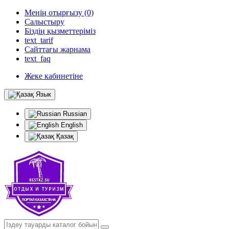
Менің отырғызу (0)
Салыстыру
Біздің қызметтеріміз
text_tarif
Сайттағы жарнама
text_faq
Жеке кабинетіне
Язык
Russian
English
Қазақ