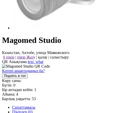
Magomed Studio
Казахстан, Актобе, улица Маяковского
0 пікір
|
пікір Жазу
|
қалау
|
салыстыру
QR Анықтама
text_what
Қатені анықтадыңыз ба?
Поднять в топ
Көру саны:
Бүгін:
0
Бір аптадан кейін:
1
Айына:
4
Барлық уақытта:
53
Сипаттамасы
Пікірлер (0)