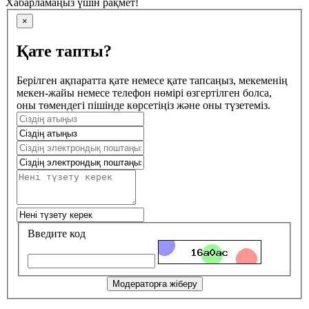
Хабарламаңыз үшін рақмет!
×
Қате тапты?
Берілген ақпаратта қате немесе қате тапсаңыз, мекеменің
мекен-жайы немесе телефон нөмірі өзгертілген болса,
оны төмендегі пішінде көрсетіңіз және оны түзетеміз.
Введите код
Модераторға жіберу