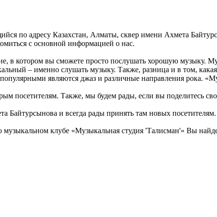
щийся по адресу Казахстан, Алматы, сквер имени Ахмета Байтур
комиться с основной информацией о нас.
ие, в котором вы сможете просто послушать хорошую музыку. М
ыкальный – именно слушать музыку. Также, разница и в том, как
популярными являются джаз и различные направления рока. «Му
рым посетителям. Также, мы будем рады, если вы поделитесь свои
та Байтурсынова и всегда рады принять там новых посетителям.
 музыкальном клубе «Музыкальная студия 'Талисман'» Вы найдет