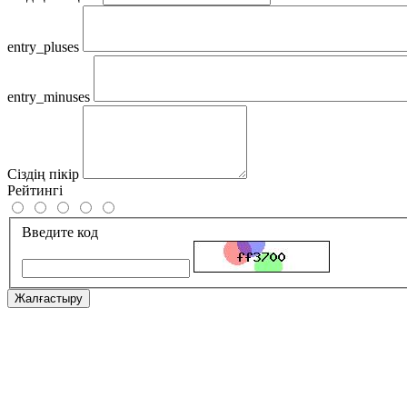
entry_pluses
entry_minuses
Сіздің пікір
Рейтингі
Введите код
Жалғастыру