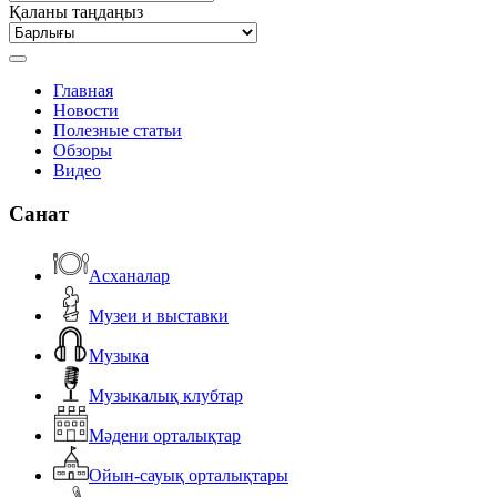
Қаланы таңдаңыз
Главная
Новости
Полезные статьи
Обзоры
Видео
Санат
Асханалар
Музеи и выставки
Музыка
Музыкалық клубтар
Мәдени орталықтар
Ойын-сауық орталықтары