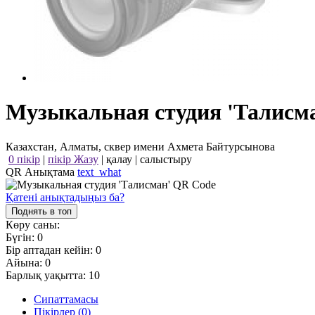
Музыкальная студия 'Талисм
Казахстан, Алматы, сквер имени Ахмета Байтурсынова
0 пікір
|
пікір Жазу
|
қалау
|
салыстыру
QR Анықтама
text_what
Қатені анықтадыңыз ба?
Поднять в топ
Көру саны:
Бүгін:
0
Бір аптадан кейін:
0
Айына:
0
Барлық уақытта:
10
Сипаттамасы
Пікірлер (0)