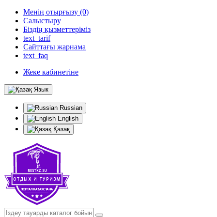
Менің отырғызу (0)
Салыстыру
Біздің қызметтеріміз
text_tarif
Сайттағы жарнама
text_faq
Жеке кабинетіне
Язык
Russian
English
Қазақ