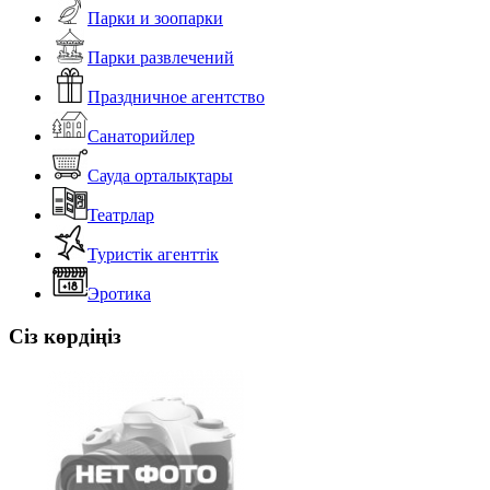
Парки и зоопарки
Парки развлечений
Праздничное агентство
Санаторийлер
Сауда орталықтары
Театрлар
Туристік агенттік
Эротика
Сіз көрдіңіз